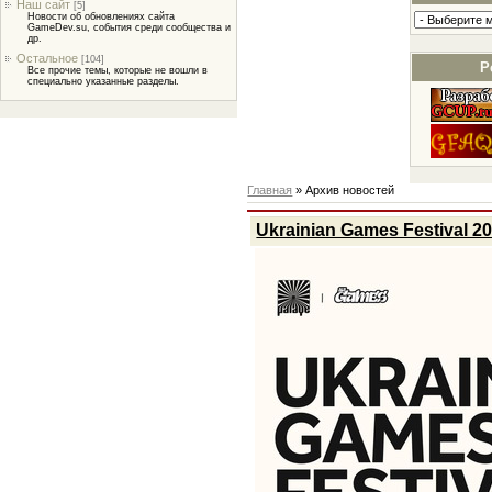
Наш сайт
[5]
Новости об обновлениях сайта
GameDev.su, события среди сообщества и
др.
Остальное
[104]
Р
Все прочие темы, которые не вошли в
специально указанные разделы.
Главная
»
Архив новостей
Ukrainian Games Festival 2