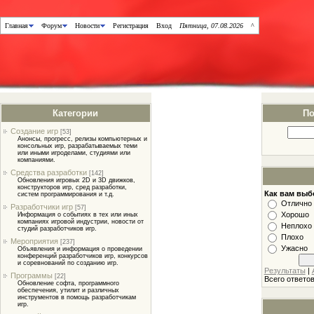
Главная
Форум
Новости
Регистрация
Вход
Пятница, 07.08.2026
^
Категории
По
Создание игр
[53]
Анонсы, прогресс, релизы компьютерных и
консольных игр, разрабатываемых теми
или иными игроделами, студиями или
компаниями.
Средства разработки
[142]
Обновления игровых 2D и 3D движков,
конструкторов игр, сред разработки,
Как вам выб
систем программирования и т.д.
Отлично
Разработчики игр
[57]
Хорошо
Информация о событиях в тех или иных
компаниях игровой индустрии, новости от
Неплохо
студий разработчиков игр.
Плохо
Мероприятия
[237]
Ужасно
Объявления и информация о проведении
конференций разработчиков игр, конкурсов
и соревнований по созданию игр.
Результаты
|
Программы
[22]
Всего ответо
Обновление софта, программного
обеспечения, утилит и различных
инструментов в помощь разработчикам
игр.