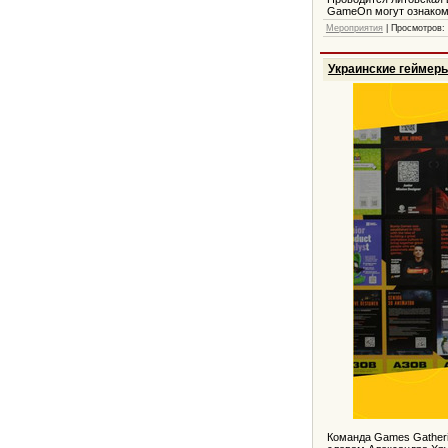
GameOn могут ознакоми
Мероприятия
| Просмотров: 
Украинские геймеры
Команда Games Gatheri