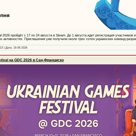
al 2026 пройдёт с 17 по 24 августа в Steam. До 1 августа идет регистрация участников 
х активностях. Приглашения уже получили около трех сотен украинских команд-разр
15 | Дата:
19.06.2026
stival на GDC 2026 в Сан-Франциско