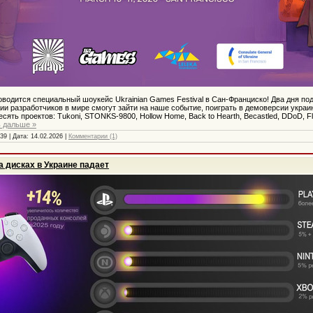
водится специальный шоукейс Ukrainian Games Festival в Сан-Франциско! Два дня по
и разработчиков в мире смогут зайти на наше событие, поиграть в демоверсии украин
ять проектов: Tukoni, STONKS-9800, Hollow Home, Back to Hearth, Becastled, DDoD, Flora
ь дальше »
39 | Дата:
14.02.2026
|
Комментарии (1)
а дисках в Украине падает