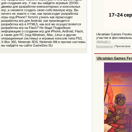
для создания игр. У нас вы найдёте игровые 2D/3D-
движки для разработки компьютерных и консольных
игр, и сможете создать свою собственную игру. Вы
ничего не знаете о том, как происходит разработка
игры под iPhone? Хотите узнать как происходит
разработка игр для Android, как производится
разработка игр в HTML5, как всё же осуществляется
разработка игр на Flash? Не беда! Подробную
информацию о создании игр для iPhone, Android, Flash,
Ukrainian Games Festiv
а также для PC (под Windows, Mac, Linux и другие
участие в фестивальны
операционные системы) и игровые консоли типа PS3,
дальше »
X-Box 360, Nintendo 3DS, Nintendo Wii и прочие системы
вы найдёте на сайте GameDev.SU
Мероприятия
| Просмотров: 
Ukrainian Games Fe