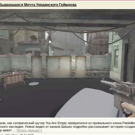
есбывающаяся Мечта Украинского Геймдева
ли, как сатирический шутер You Are Empty превратился из провального клона Painkiller
кого наследия. Новое видео от канала Шишко подробно рассказывает историю создан
ор живет
...
Читать дальше »