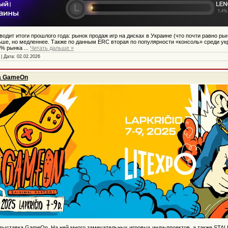
дит итоги прошлого года: рынок продаж игр на дисках в Украине (что почти равно ры
льше, но медленнее. Также по данным ERC вторая по популярности «консоль» среди ук
5% рынка
...
Читать дальше »
 | Дата:
02.02.2026
а GameOn
выставка GameOn. На ней много замечательных игровых инди-проектов, а также STAL