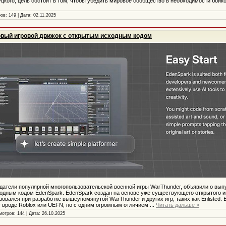
цкого, цель состоит в том, чтобы убедить мировое сообщество в необходимости бойк
ов: 149 | Дата:
02.11.2025
новый игровой движок с открытым исходным кодом
создатели популярной многопользовательской военной игры WarThunder, объявили о вып
одным кодом EdenSpark. EdenSpark создан на основе уже существующего открытого и
зовался при разработке вышеупомянутой WarThunder и других игр, таких как Enlisted.
 вроде Roblox или UEFN, но с одним огромным отличием
...
Читать дальше »
мотров: 144 | Дата:
26.10.2025