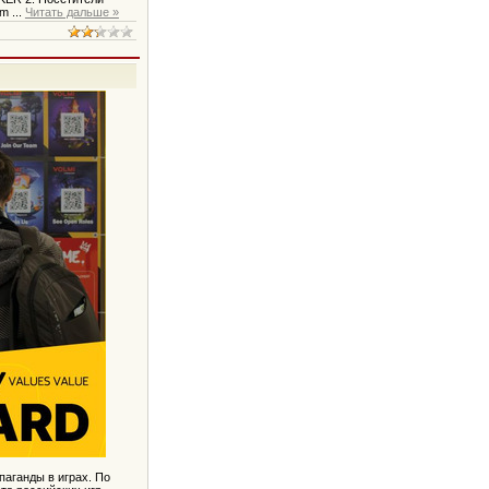
am
...
Читать дальше »
паганды в играх. По