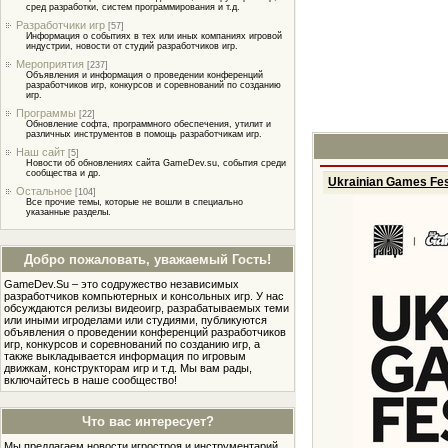
сред разработки, систем программирования и т.д.
Разработчики игр
[57]
Информация о событиях в тех или иных компаниях игровой
индустрии, новости от студий разработчиков игр.
Мероприятия
[237]
Объявления и информация о проведении конференций
разработчиков игр, конкурсов и соревнований по созданию
игр.
Программы
[22]
Обновление софта, программного обеспечения, утилит и
различных инструментов в помощь разработчикам игр.
Наш сайт
[5]
Новости об обновлениях сайта GameDev.su, события среди
сообщества и др.
Ukrainian Games Fes
Остальное
[104]
Все прочие темы, которые не вошли в специально
указанные разделы.
Добро пожаловать, уважаемый Гость!
GameDev.Su – это содружество независимых
разработчиков компьютерных и консольных игр. У нас
обсуждаются релизы видеоигр, разрабатываемых теми
или иными игроделами или студиями, публикуются
объявления о проведении конференций разработчиков
игр, конкурсов и соревнований по созданию игр, а
также выкладывается информация по игровым
движкам, конструкторам игр и т.д. Мы вам рады,
включайтесь в наше сообщество!
Что вас интересует?
Мы предлагаем новости игростроя и инструментарий