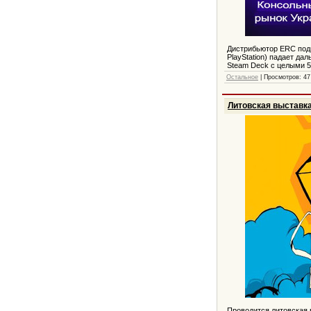
Дистрибьютор ERC подво
PlayStation) падает да
Steam Deck с целыми 
Остальное
| Просмотров: 47
Литовская выставк
Проводится литовская 