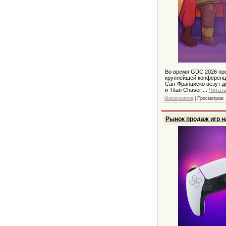
Во время GDC 2026 про
крупнейшей конференци
Сан-Франциско везут дес
и Titan Chaser
...
Читат
Мероприятия
| Просмотров: 
Рынок продаж игр н