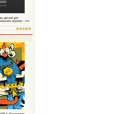
нку дисков для
раинских игроков – это
KER 2. Посетители