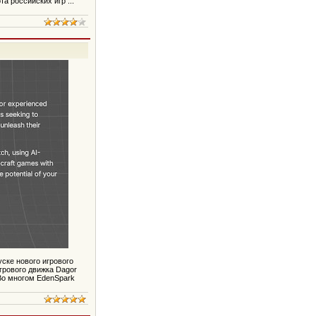
ота российских игр
...
уске нового игрового
грового движка Dagor
 Во многом EdenSpark