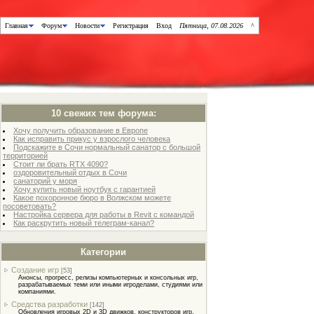
Главная
Форум
Новости
Регистрация
Вход
Пятница, 07.08.2026
^
10 свежих тем форума:
Хочу получить образование в Европе
Как исправить прикус у взрослого человека
Подскажите в Сочи нормальный санатор с большой
территорией
Стоит ли брать RTX 4090?
оздоровительный отдых в Сочи
санаторий у моря
Хочу купить новый ноутбук с гарантией
Какое похоронное бюро в Волжском можете
посоветовать?
Настройка сервера для работы в Revit с командой
Как раскрутить новый телеграм-канал?
Категории
Создание игр
[53]
Анонсы, прогресс, релизы компьютерных и консольных игр,
разрабатываемых теми или иными игроделами, студиями или
компаниями.
Средства разработки
[142]
Обновления игровых 2D и 3D движков, конструкторов игр,