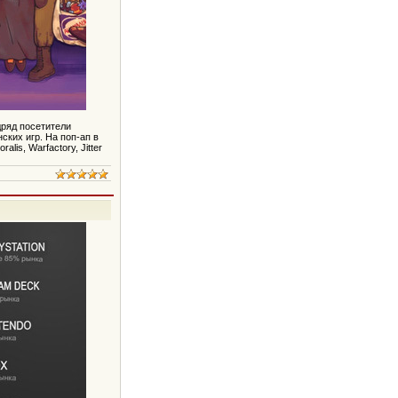
дряд посетители
ских игр. На поп-ап в
lis, Warfactory, Jitter