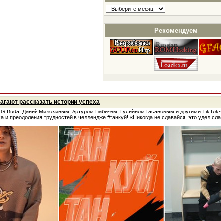
Рекомендуем
агают рассказать истории успеха
 OG Buda, Даней Милохиным, Артуром Бабичем, Гусейном Гасановым и другими TikTok
а и преодоления трудностей в челлендже #танкуй! «Никогда не сдавайся, это удел сл