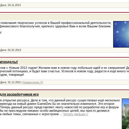
 Дата:
24.11.2013
 пожелания творческих успехов в Вашей профессиональной деятельности,
, финансового благополучия, крепкого здоровья Вам и всем Вашим близким.
!
 Дата:
01.01.2013
 игроделы!
лов с Новым 2012 годом! Желаем вам в новом году побольше идей и их свершения! Д
ческий потенциал, и будет вам счастье. Успехов в новом году, радости и ещё много ч
одом, товарищи!
 Дата:
31.12.2011
|
Комментарии (3)
для разработчиков игр
я открытие ресурса. Дело в том, что данный ресурс существовал ещё несколько
 переезда на новый домен GameDev.Su он значительно изменился. Это второе
. Теперь данный ресурс представляет ленту новостей по разработке игр и форум
Мы не преследуем никаких особо амбициозных целей, мы просто делимся
а любые темы, связанные с игростроем
...
Читать дальше »