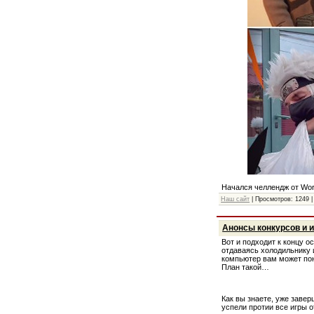
Начался челлендж от Wor
Наш сайт
| Просмотров: 1249 |
Анонсы конкурсов и 
Вот и подходит к концу о
отдаваясь холодильнику 
компьютер вам может пон
План такой…
Как вы знаете, уже заве
успели протии все игры о