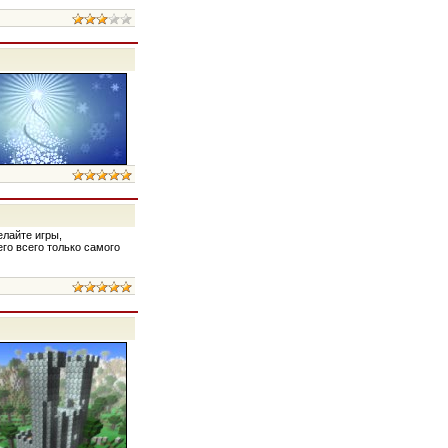
елайте игры,
его всего только самого