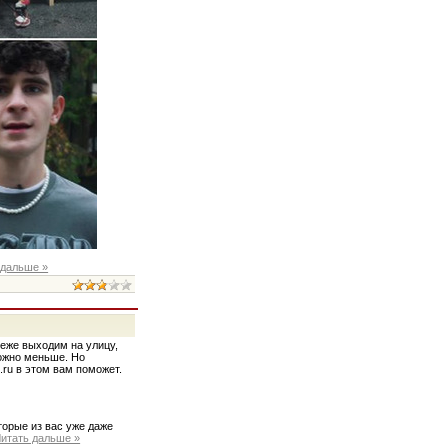
 дальше »
реже выходим на улицу,
можно меньше. Но
.ru в этом вам поможет.
торые из вас уже даже
итать дальше »