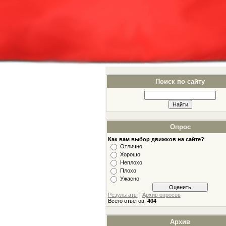
Поиск по сайту
Опрос
Как вам выбор движков на сайте?
Отлично
Хорошо
Неплохо
Плохо
Ужасно
Результаты
|
Архив опросов
Всего ответов:
404
Архив