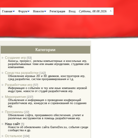
Главная
Форум
Новости
Регистрация
Вход
Суббота, 08.08.2026
^
Категории
Создание игр
[53]
Анонсы, прогресс, релизы компьютерных и консольных игр,
разрабатываемых теми или иными игроделами, студиями или
компаниями.
Средства разработки
[142]
Обновления игровых 2D и 3D движков, конструкторов игр,
сред разработки, систем программирования и т.д.
Разработчики игр
[57]
Информация о событиях в тех или иных компаниях игровой
индустрии, новости от студий разработчиков игр.
Мероприятия
[237]
Объявления и информация о проведении конференций
разработчиков игр, конкурсов и соревнований по созданию
игр.
Программы
[22]
Обновление софта, программного обеспечения, утилит и
различных инструментов в помощь разработчикам игр.
Наш сайт
[5]
Новости об обновлениях сайта GameDev.su, события среди
сообщества и др.
Остальное
[104]