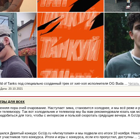
ld of Tanks под специально созданный трек от хип-хоп исполнителя OG Buda
...
Читать
 Дата:
20.10.2021
игры для всех
сенняя пора очей очарование. Наступает зима, становится холоднее, и мы всё реже и 
и телевизору. Так вот холодильник и телевизор мы бы вам рекомендовали юзать как 
адобиться для того, чтобы с интересом и пользой скоротать грядущие вечера. А GcUp
ршился Девятый конкурс GcUp.ru «Антиутопия» и мы подвели его итоги 10 ноября. Неко
т участников того конкурса. Итоги и игры с конкурса, если кто пропустил, доступны
...
Ч