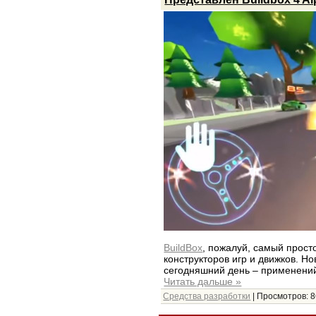
BuildBox
, пожалуй, самый прост
конструкторов игр и движков. Н
сегодняшний день – применений
Читать дальше »
Средства разработки
| Просмотров: 8