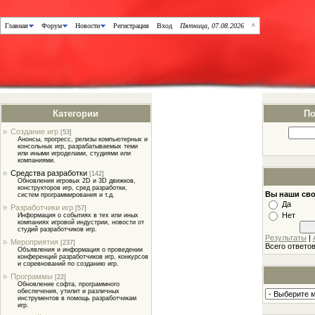
Главная
Форум
Новости
Регистрация
Вход
Пятница, 07.08.2026
^
Категории
По
Создание игр
[53]
Анонсы, прогресс, релизы компьютерных и
консольных игр, разрабатываемых теми
или иными игроделами, студиями или
компаниями.
Средства разработки
[142]
Обновления игровых 2D и 3D движков,
конструкторов игр, сред разработки,
Вы наши сво
систем программирования и т.д.
Да
Разработчики игр
[57]
Нет
Информация о событиях в тех или иных
компаниях игровой индустрии, новости от
студий разработчиков игр.
Результаты
|
Мероприятия
[237]
Всего ответо
Объявления и информация о проведении
конференций разработчиков игр, конкурсов
и соревнований по созданию игр.
Программы
[22]
Обновление софта, программного
обеспечения, утилит и различных
инструментов в помощь разработчикам
игр.