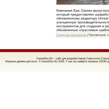
Компания Epic Games выпустил
который предоставляет разрабо
обновленному редактору Unreal E
улучшенную производительност
инструментов для создания и ре
обновленные отраслевые шабл
Средства разработки
| Просмотров: 1
GameDev.SU – сайт для разработчиков Советского Союза!
Игровые движки для всех. © GameDev.SU 2026. У нас вы найдёте игровые 2D/3D-д