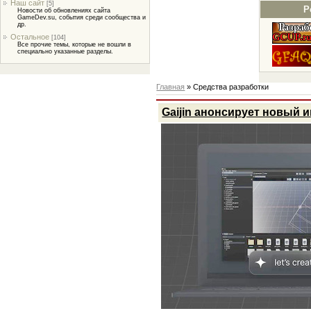
Наш сайт
[5]
Р
Новости об обновлениях сайта
GameDev.su, события среди сообщества и
др.
Остальное
[104]
Все прочие темы, которые не вошли в
специально указанные разделы.
Главная
»
Средства разработки
Gaijin анонсирует новый