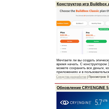
Конструктор игр Buildbox 
Мечтаете ли вы создать эпическ
время начать. С конструктором
можете сохранить все деньги, ко
приложениях и в пользовательск
Средства разработки
| Просмотров: 9
Обновление CRYENGINE 5.